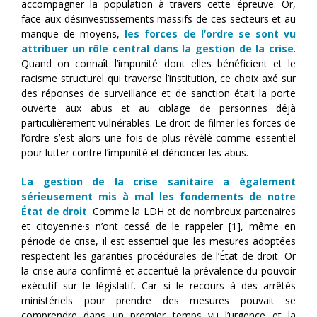
accompagner la population à travers cette épreuve. Or,
face aux désinvestissements massifs de ces secteurs et au
manque de moyens,
les forces de l’ordre se sont vu
attribuer un rôle central dans la gestion de la crise
.
Quand on connaît l’impunité dont elles bénéficient et le
racisme structurel qui traverse l’institution, ce choix axé sur
des réponses de surveillance et de sanction était la porte
ouverte aux abus et au ciblage de personnes déjà
particulièrement vulnérables. Le droit de filmer les forces de
l’ordre s’est alors une fois de plus révélé comme essentiel
pour lutter contre l’impunité et dénoncer les abus.
La gestion de la crise sanitaire a également
sérieusement mis à mal les fondements de notre
État de droit
. Comme la LDH et de nombreux partenaires
et citoyen·ne·s n’ont cessé de le rappeler [1], même en
période de crise, il est essentiel que les mesures adoptées
respectent les garanties procédurales de l’État de droit. Or
la crise aura confirmé et accentué la prévalence du pouvoir
exécutif sur le législatif. Car si le recours à des arrêtés
ministériels pour prendre des mesures pouvait se
comprendre dans un premier temps vu l’urgence et la