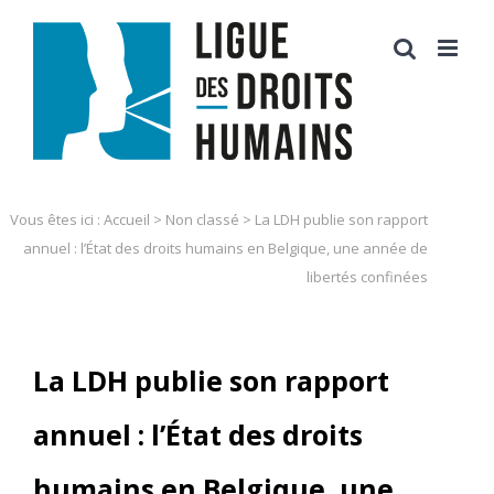
Skip
to
content
Vous êtes ici :
Accueil
>
Non classé
>
La LDH publie son rapport
annuel : l’État des droits humains en Belgique, une année de
libertés confinées
La LDH publie son rapport
annuel : l’État des droits
humains en Belgique, une