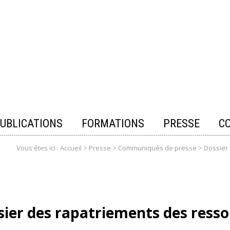
UBLICATIONS
FORMATIONS
PRESSE
C
Vous êtes ici :
Accueil
>
Presse
>
Communiqués de presse
>
Dossier 
ier des rapatriements des resso