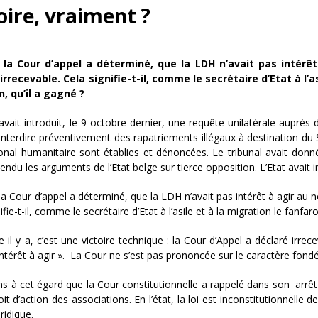
oire, vraiment ?
, la Cour d’appel a déterminé, que la LDH n’avait pas intér
 irrecevable. Cela signifie-t-il, comme le secrétaire d’Etat à l
, qu’il a gagné ?
vait introduit, le 9 octobre dernier, une requête unilatérale auprès
 interdire préventivement des rapatriements illégaux à destination du 
ional humanitaire sont établies et dénoncées. Le tribunal avait donn
endu les arguments de l’Etat belge sur tierce opposition. L’Etat avait i
 la Cour d’appel a déterminé, que la LDH n’avait pas intérêt à agir au 
ifie-t-il, comme le secrétaire d’Etat à l’asile et à la migration le fanf
re il y a, c’est une victoire technique : la Cour d’Appel a déclaré irrec
 intérêt à agir ». La Cour ne s’est pas prononcée sur le caractère fond
s à cet égard que la Cour constitutionnelle a rappelé dans son arrêt
oit d’action des associations. En l’état, la loi est inconstitutionnelle 
ridique.