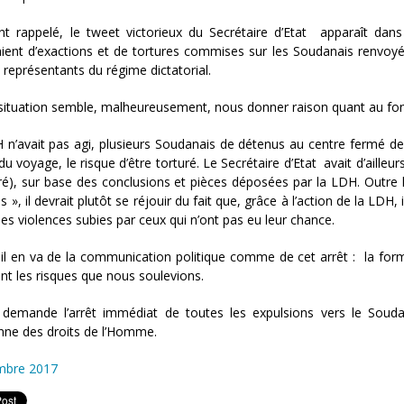
nt rappelé, le tweet victorieux du Secrétaire d’Etat apparaît d
aient d’exactions et de tortures commises sur les Soudanais renvoyés
 représentants du régime dictatorial.
 situation semble, malheureusement, nous donner raison quant au fond 
H n’avait pas agi, plusieurs Soudanais de détenus au centre fermé d
du voyage, le risque d’être torturé. Le Secrétaire d’Etat avait d’aille
ré), sur base des conclusions et pièces déposées par la LDH. Outre le
s », il devrait plutôt se réjouir du fait que, grâce à l’action de la LDH
les violences subies par ceux qui n’ont pas eu leur chance.
, il en va de la communication politique comme de cet arrêt : la form
nt les risques que nous soulevions.
demande l’arrêt immédiat de toutes les expulsions vers le Souda
ne des droits de l’Homme.
mbre 2017