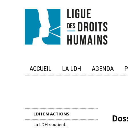
Skip
to
content
ACCUEIL
LA LDH
AGENDA
P
LDH EN ACTIONS
Doss
La LDH soutient…