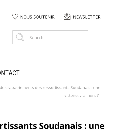
NOUS SOUTENIR
NEWSLETTER
ONTACT
des rapatriements des ressortissants Soudanais : une
victoire, vraiment ?
rtissants Soudanais : une