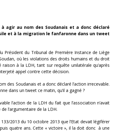
êt à agir au nom des Soudanais et a donc déclaré
’asile et à la migration le fanfaronne dans un tweet
 du Président du Tribunal de Première Instance de Liège
Soudan, où les violations des droits humains et du droit
é raison à la LDH, tant sur requête unilatérale qu’après
nterjeté appel contre cette décision.
nom des Soudanais et a donc déclaré l’action irrecevable.
aronne dans un tweet ce matin, qu’il a gagné ?
evable l’action de la LDH du fait que l’association n’avait
é de l’argumentaire de la LDH.
 133/2013 du 10 octobre 2013 que l’Etat devait légiférer
depuis quatre ans. Cette « victoire », il la doit donc à une