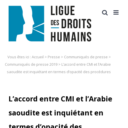
Skip
to
content
Vous êtes ici :
Accueil
>
Presse
>
Communiqués de presse
>
Communiqués de presse 2019
>
L’accord entre CMI et l’Arabie
saoudite est inquiétant en termes d’opacité des procédures
L’accord entre CMI et l’Arabie
saoudite est inquiétant en
termes d’opacité des