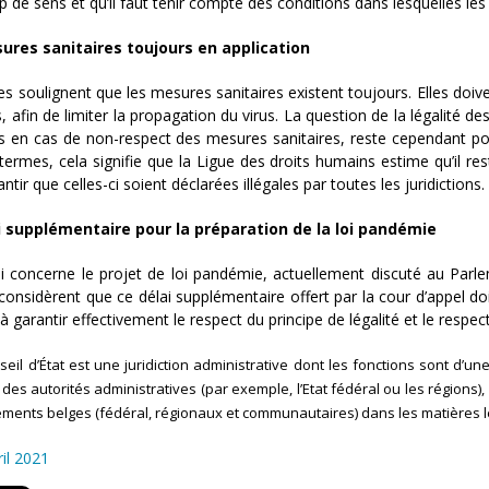
 de sens et qu’il faut tenir compte des conditions dans lesquelles les 
ures sanitaires toujours en application
es soulignent que les mesures sanitaires existent toujours. Elles doi
s, afin de limiter la propagation du virus. La question de la légalité 
s en cas de non-respect des mesures sanitaires, reste cependant pos
 termes, cela signifie que la Ligue des droits humains estime qu’il re
ntir que celles-ci soient déclarées illégales par toutes les juridictions.
i supplémentaire pour la préparation de la loi pandémie
i concerne le projet de loi pandémie, actuellement discuté au Parle
 considèrent que ce délai supplémentaire offert par la cour d’appel do
à garantir effectivement le respect du principe de légalité et le respe
seil d’État est une juridiction administrative dont les fonctions sont d’un
es autorités administratives (par exemple, l’Etat fédéral ou les régions),
ents belges (fédéral, régionaux et communautaires) dans les matières lé
ril 2021