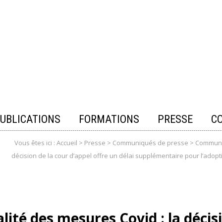
UBLICATIONS
FORMATIONS
PRESSE
C
Vous êtes ici :
Accueil
>
Presse
>
Communiqués de presse
>
Communi
décision de la cour d’appel offre un délai supplémentaire pour l’adop
lité des mesures Covid : la décisi