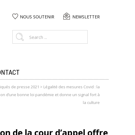
NOUS SOUTENIR
NEWSLETTER
ONTACT
qués de presse 2021
>
Légalité des mesures Covid : la
tion d’une bonne loi pandémie et donne un signal fort à
la culture
on de la cour d’appel offre