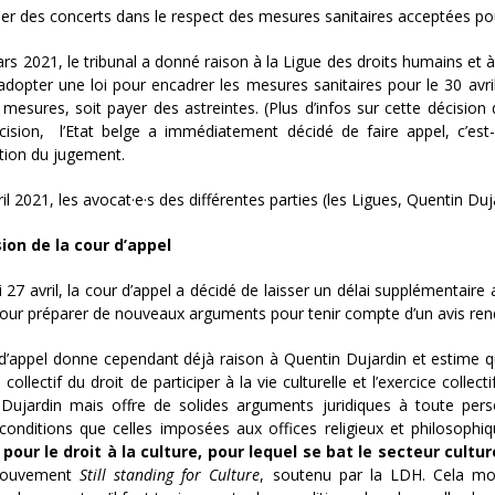
ser des concerts dans le respect des mesures sanitaires acceptées pour
rs 2021, le tribunal a donné raison à la Ligue des droits humains et
adopter une loi pour encadrer les mesures sanitaires pour le 30 avril 2
s mesures, soit payer des astreintes. (Plus d’infos sur cette décision
cision, l’Etat belge a immédiatement décidé de faire appel, c’est-à
tion du jugement.
il 2021, les avocat·e·s des différentes parties (les Ligues, Quentin Duja
ion de la cour d’appel
27 avril, la cour d’appel a décidé de laisser un délai supplémentaire au
our préparer de nouveaux arguments pour tenir compte d’un avis rendu 
d’appel donne cependant déjà raison à Quentin Dujardin et estime qu’
e collectif du droit de participer à la vie culturelle et l’exercice colle
Dujardin mais offre de solides arguments juridiques à toute pers
nditions que celles imposées aux offices religieux et philosophiq
 pour le droit à la culture, pour lequel se bat le secteur cultur
mouvement
Still standing for Culture
, soutenu par la LDH. Cela mo