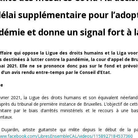
élai supplémentaire pour l’adop
émie et donne un signal fort à l
affaire qui oppose la Ligue des droits humains et la Liga voo
 destinées à lutter contre la pandémie, la cour d’appel de Br
ai 2021. Elle ne se prononce donc pas sur le fond et prévoi
d’un avis rendu entre-temps par le Conseil d’Etat.
te
vrier 2021, la Ligue des droits humains et son équivalent néerlan
près du tribunal de première instance de Bruxelles. L’objectif de cette
nitaire par le biais d’arrêtés ministériels et le recours à une ba
ntaux.
 Dujardin, artiste guitariste qui milite depuis le début de la
/www.facebook.com/LibresEnsembleCAL/videos/1158927184537360
) 