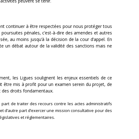
activités peuvent se tenir.
vent continuer à être respectées pour nous protéger tous
des poursuites pénales, c’est-à-dire des amendes et autres
ée, au moins jusqu’à la décision de la cour d’appel. En
ste un débat autour de la validité des sanctions mais ne
ment, les Ligues soulignent les enjeux essentiels de ce
it être mis à profit pour un examen serein du projet, de
ct des droits fondamentaux.
e part de traiter des recours contre les actes administratifs
 et d’autre part d’exercer une mission consultative pour des
gislatives et réglementaires.