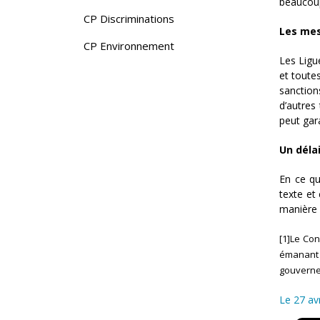
beaucoup
CP Discriminations
Les mes
CP Environnement
Les Ligu
et toute
sanction
d’autres
peut gara
Un déla
En ce qu
texte et
manière 
[1]Le Con
émanant d
gouvernem
Le 27 av